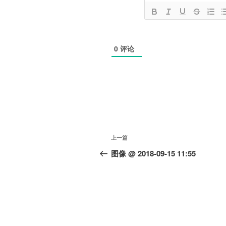
0
评论
文
上
上一篇
章
一
图像 @ 2018-09-15 11:55
篇
导
文
航
章