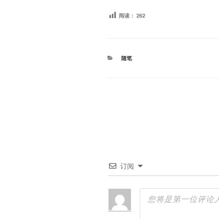
阅读：
262
分
随笔
类
订阅