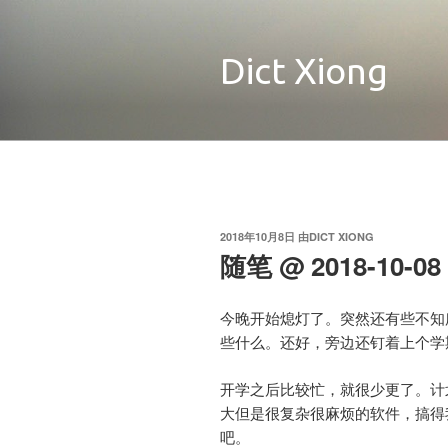
跳
至
内
Dict Xiong
容
发
2018
年
10
月
8
日
由
DICT XIONG
布
随笔 @ 2018-10-08 
于
今晚开始熄灯了。突然还有些不知
些什么。还好，旁边还钉着上个学
开学之后比较忙，就很少更了。计
大但是很复杂很麻烦的软件，搞得
吧。