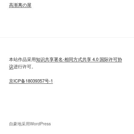
高渐离の屋
本站作品采用
知识共享署名-相同方式共享 4.0 国际许可协
议
进行许可。
京
ICP
备
18039357
号-1
自豪地采用
WordPress