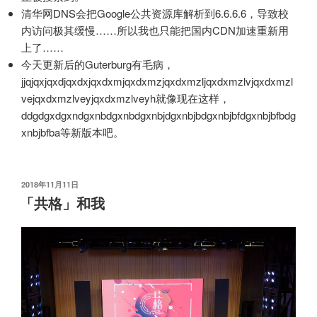
清华网
DNS
会把
Google
公共资源库解析到
6.6.6.6，导致校
内访问极其缓慢……所以我也只能把国内
CDN
加速重新用
上了……
今天更新后的
Guterburg
有毛病，
jjqjqxjqxdjqxdxjqxdxmjqxdxmzjqxdxmzljqxdxmzlvjqxdxmzl
vejqxdxmzlveyjqxdxmzlveyh
就像现在这样，
ddgdgxdgxndgxnbdgxnbdgxnbjdgxnbjbdgxnbjbfdgxnbjbfbdg
xnbjbfba
等新版本吧。
发
2018
年
11
月
11
日
布
「共格」和我
于