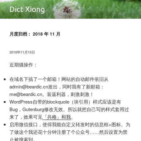
跳
Dict Xiong
至
内
容
月度归档：
2018 年 11 月
发
2018
年
11
月
15
日
布
于
近期骚操作：
在域名下搞了一个邮箱！网站的自动邮件依旧从
admin@beardic.cn
发出，同时我有了新邮箱：
me@beardic.cn。装逼利器，刺激刺激！
WordPress
自带的
blockquote（块引用）样式应该是有
Bug，Gutenburg
修改无效。所以就把自己写的样式套用过
来了，效果可见
「共格」和我
。
启用微信接口，使得我能自定义转发时的信息框
+
图标。为
了做这个我还花十分钟注册了个公众号……然后设置为禁
止被搜索到。