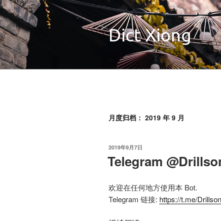
跳
至
内
Dict Xiong
容
月度归档：
2019 年 9 月
发
2019
年
9
月
7
日
布
Telegram @Drill
于
欢迎在任何地方使用本 Bot.
Telegram 链接:
https://t.me/Drillso