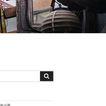
搜
索
三年小酒