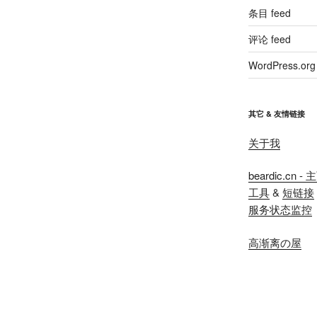
条目 feed
评论 feed
WordPress.org
其它 & 友情链接
关于我
beardic.cn - 
工具
&
短链接
服务状态监控
高渐离の屋